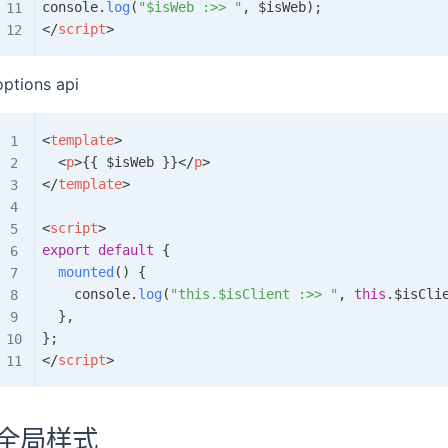
console
.
log
(
"$isWeb :>> "
,
 $isWeb
)
;
</
script
>
options api
<
template
>
<
p
>
{{ $isWeb }}
</
p
>
</
template
>
<
script
>
export
default
{
mounted
(
)
{
    console
.
log
(
"this.$isClient :>> "
,
this
.
$isCli
}
,
}
;
</
script
>
全局样式