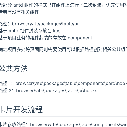
大部分 antd 组件的样式已在组件上进行了二次封装，优先使
看看有没有相关组件
路径：browser\vite\packages\table\ui
基于 antd 组件封装存放在 libs
基于项目业务的组件封装的存放在 component
确定项目多处跨页面同时需要使用可以根据路径创建相关公共组
公共方法
路径 1：browser\vite\packages\table\components\card\hoo
路径 2：browser\vite\packages\table\ui\hooks
卡片开发流程
卡片存放路径：browser\vite\packages\table\components\wid