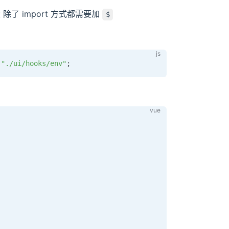
除了 import 方式都需要加
$
"./ui/hooks/env"
;