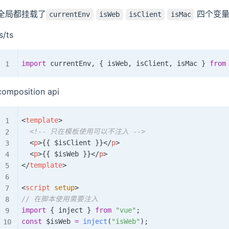
全局都挂载了
四个变量 
currentEnv
isWeb
isClient
isMac
js/ts
import
 currentEnv
,
{
 isWeb
,
 isClient
,
 isMac 
}
from
composition api
<
template
>
<!-- 只在模板使用可以不注入 -->
<
p
>
{{ $isClient }}
</
p
>
<
p
>
{{ $isWeb }}
</
p
>
</
template
>
<
script
setup
>
// 在脚本使用需要注入
import
{
 inject 
}
from
"vue"
;
const
 $isWeb 
=
inject
(
"isWeb"
)
;